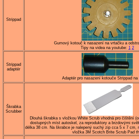
Strippad
Gumový kotouč k nasazení na vrtačku a odstra
Tipy na videa na youtube:
1
2
Strippad
adaptér
Adaptér pro nasazení kotouče Strippad na
Škrabka
Scrubber
Dlouhá škrabka s vložkou White Scrub vhodná pro čištění (od
dostupných míst autoskel, za reproduktory a brzdovými svět
délka 38 cm. Na škrabce je nalepený suchý zip cca 5 x 7 cm, na
vložka 3M Scotch Brite Scrub Pad th