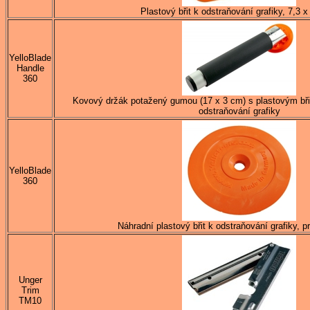
Plastový břit k odstraňování grafiky, 7,3 
YelloBlade
Handle
360
Kovový držák potažený gumou (17 x 3 cm) s plastovým bř
odstraňování grafiky
YelloBlade
360
Náhradní plastový břit k odstraňování grafiky, 
Unger
Trim
TM10