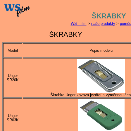
ŠKRABKY
WS - film
>
naše produkty
>
pomůc
ŠKRABKY
Model
Popis modelu
Unger
SR20K
Škrabka Unger kovová jezdící s výměnnou čep
Unger
SR03K