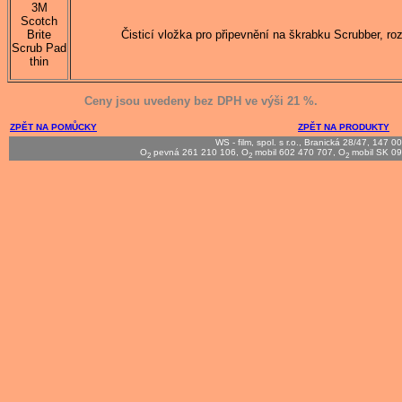
3M
Scotch
Brite
Čisticí vložka pro připevnění na škrabku Scrubber, r
Scrub Pad
thin
Ceny jsou uvedeny bez DPH ve výši 21 %.
ZPĚT NA POMŮCKY
ZPĚT NA PRODUKTY
WS - film, spol. s r.o., Branická 28/47, 147 0
O
pevná 261 210 106, O
mobil 602 470 707, O
mobil SK 09
2
2
2