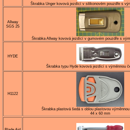
Škrabka Unger kovová jezdící v silikonovém pouzdře s v
Allway
SGS 25
Škrabka Allway kovová jezdící v gumovém pouzdře s vým
HYDE
Škrabka typu Hyde kovová jezdící s výměnnou č
H1122
Škrabka plastová šedá s oblou plastovou výměnnou
44 x 60 mm
Blade Aid