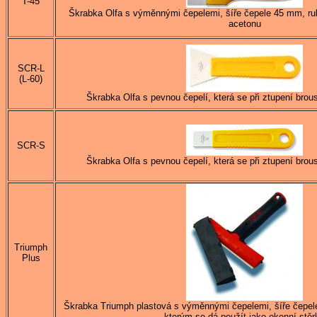
T-45
Škrabka Olfa s výměnnými čepelemi, šíře čepele 45 mm, ruk
acetonu
SCR-L
(L-60)
Škrabka Olfa s pevnou čepelí, která se při ztupení brou
SCR-S
Škrabka Olfa s pevnou čepelí, která se při ztupení brou
Triumph
Plus
Škrabka Triumph plastová s výměnnými čepelemi, šíře čepel
kterým se dá použít jako okenní stěr